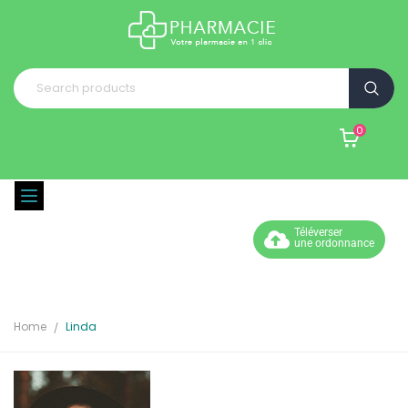
0
Téléverser
une ordonnance
Home
Linda