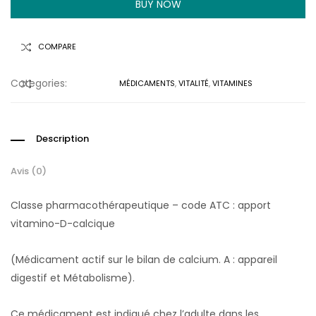
BUY NOW
COMPARE
Categories:
MÉDICAMENTS
,
VITALITÉ
,
VITAMINES
COMPARER
Description
Avis (0)
Classe pharmacothérapeutique – code ATC : apport
vitamino-D-calcique
(Médicament actif sur le bilan de calcium. A : appareil
digestif et Métabolisme).
Ce médicament est indiqué chez l’adulte dans les