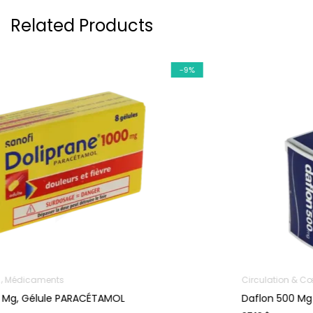
Related Products
-9%
Circulation & Cœur
Jambes lourdes & Varices
Médic
Daflon 500 Mg