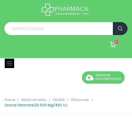
0
Téléverser
une ordonnance
Home
Médicaments
Vitalité
Vitamines
Orocal Vitamine D3 500 Mg/400 U.i.