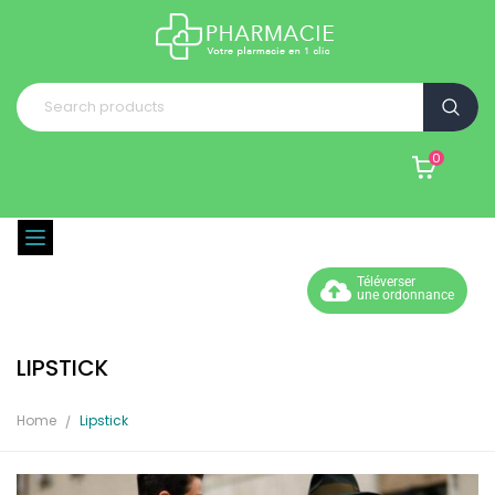
0
Téléverser
une ordonnance
LIPSTICK
Home
Lipstick